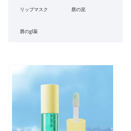
リップマスク
唇の泥
唇のgl薬