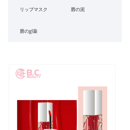
リップマスク
唇の泥
唇のgl薬