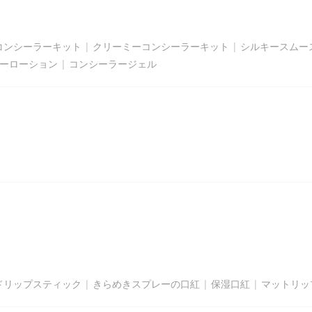
コンシーラーキット
|
クリーミーコンシーラーキット
|
シルキースムー
ーローション
|
コンシーラージェル
ドリップスティック
|
きらめきスプレーの口紅
|
保湿口紅
|
マットリッ