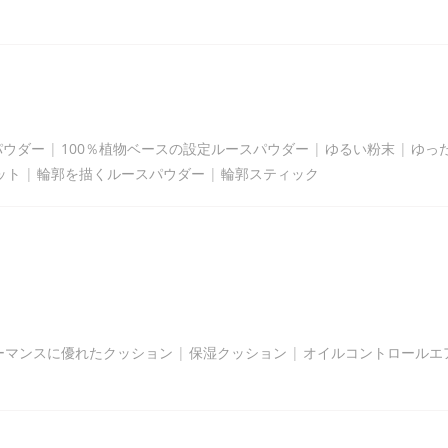
パウダー
|
100％植物ベースの設定ルースパウダー
|
ゆるい粉末
|
ゆっ
ット
|
輪郭を描くルースパウダー
|
輪郭スティック
ーマンスに優れたクッション
|
保湿クッション
|
オイルコントロールエ