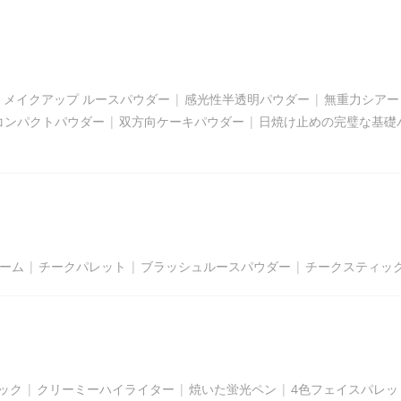
 メイクアップ ルースパウダー
|
感光性半透明パウダー
|
無重力シアー
コンパクトパウダー
|
双方向ケーキパウダー
|
日焼け止めの完璧な基礎
ーム
|
チークパレット
|
ブラッシュルースパウダー
|
チークスティッ
ック
|
クリーミーハイライター
|
焼いた蛍光ペン
|
4色フェイスパレッ